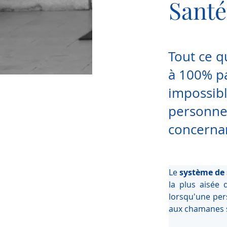
Santé
Tout ce q
à 100% pa
impossibl
personne
concernan
Le 
système de 
la plus aisée 
lorsqu'une per
aux chamanes s