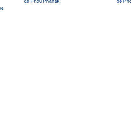
de Phou Phanak.
de Ph
ne